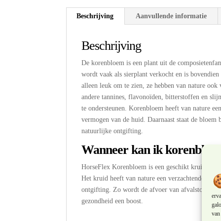
Beschrijving
Aanvullende informatie
Beschrijving
De korenbloem is een plant uit de composietenfam
wordt vaak als sierplant verkocht en is bovendien
alleen leuk om te zien, ze hebben van nature ook 
andere tannines, flavonoïden, bitterstoffen en s
te ondersteunen. Korenbloem heeft van nature een 
vermogen van de huid. Daarnaast staat de bloem be
natuurlijke ontgifting.
Wanneer kan ik korenbloe
HorseFlex Korenbloem is een geschikt kruid wanne
Het kruid heeft van nature een verzachtende en h
ontgifting. Zo wordt de afvoer van afvalstoffen v
erv
gezondheid een boost.
galo
van 