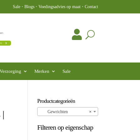
Sale
·
Blogs
·
Voedingsadvies op maat
·
Contact
Verzorging
Merken
Sale
Productcategorieën
 |
Gewrichten
×
Filteren op eigenschap