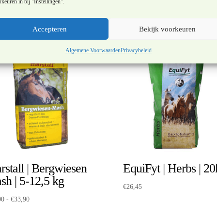
keuren in bij "Instellingen".
Accepteren
Bekijk voorkeuren
Algemene Voorwaarden
Privacybeleid
stall | Bergwiesen
EquiFyt | Herbs | 2
sh | 5-12,5 kg
€
26,45
Prijsklasse:
90
-
€
33,90
€23,90