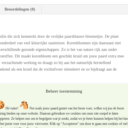
Beoordelingen (0)
ilie die zich kenmerkt door de vrolijke paarsblauwe bloemetjes. De plant
 onderdeel van veel kleurrijke zaaimixen. Korenbloemen zijn daarnaast niet
verschillende gezonde eigenschappen. Zo is het van nature rijk aan onder
lijmstoffen. Dit maakt korenbloem een geschikt kruid om jouw paard extra mee
verzachtende werking en draagt zo bij aan het natuurlijk herstellend
kend als een kruid dat de vochtafvoer stimuleert en zo bijdraagt aan de
m geven aan paarden?
Beheer toestemming
er je jouw paard graag op een natuurlijke manier extra wilt ondersteunen.
elende werking op de huid en bovendien draagt korenbloem bij aan de
Hé ruiter!
Net zoals jouw paard geniet van het beste voer, willen wij jou de beste
an jouw paard op een natuurlijke manier ondersteund en krijgt de algehele
aring bieden op onze website. Daarom gebruiken we cookies om onze site soepel te laten
pperen. Ze helpen ons om te begrijpen wat je zoekt, zodat we je beter kunnen helpen bij het kie
het juiste voer voor jouw viervoeter. Klik op "Accepteren" om door te gaan met cookies of stel 