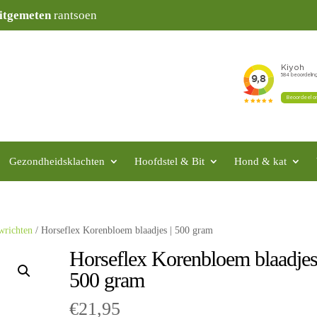
itgemeten
rantsoen
Gezondheidsklachten
Hoofdstel & Bit
Hond & kat
wrichten
/ Horseflex Korenbloem blaadjes | 500 gram
Horseflex Korenbloem blaadjes
500 gram
€
21,95