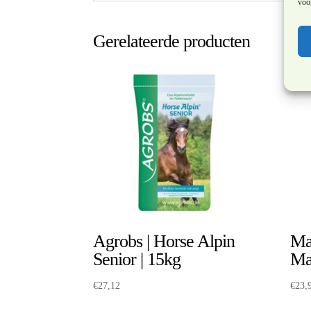
voor
Gerelateerde producten
Agrobs | Horse Alpin
Mar
Senior | 15kg
Ma
€
27,12
€
23,