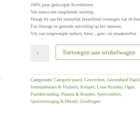
100% puur gedroogde Korenbloem
Van nature een ontgiftende werking
Draagt bij aan het natuurlijk herstellend vermogen van de hui
Een fleurige en gezonde aanvulling op het rantsoen
Vrij van toegevoegde suikers, kleur-, geur- en smaakstoffen
Horseflex
Toevoegen aan winkelwagen
Korenbloem
blaadjes
|
500
Categorieën:
Categorie paard
,
Gewrichten
,
Gezondheid Paard
gram
Immuunbalans & Vitaliteit
,
Kreupel
,
Losse Kruiden
,
Ogen
,
aantal
Paardenvoeding
,
Planten & Kruiden
,
Spiercomfort
,
Spierverzorging & Herstel
,
Zwellingen