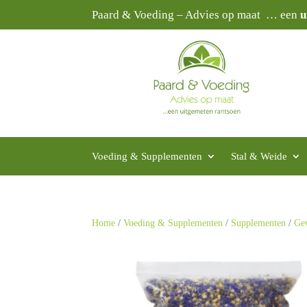
Paard & Voeding – Advies op maat … een
u
Voeding & Supplementen
Stal & Weide
Home
/
Voeding & Supplementen
/
Supplementen
/
Ge