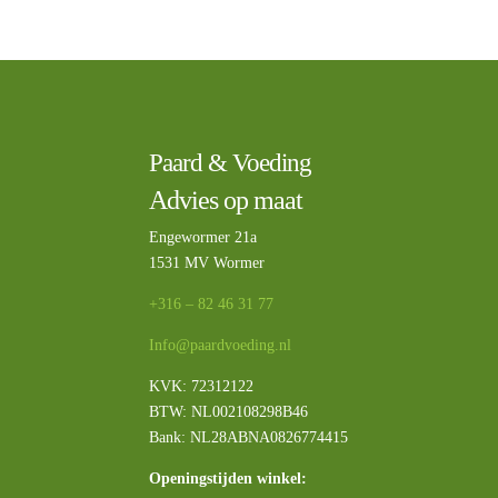
Paard & Voeding
Advies op maat
Engewormer 21a
1531 MV Wormer
+316 – 82 46 31 77
Info@paardvoeding.nl
KVK: 72312122
BTW:
NL002108298B46
Bank: NL28ABNA0826774415
Openingstijden winkel: