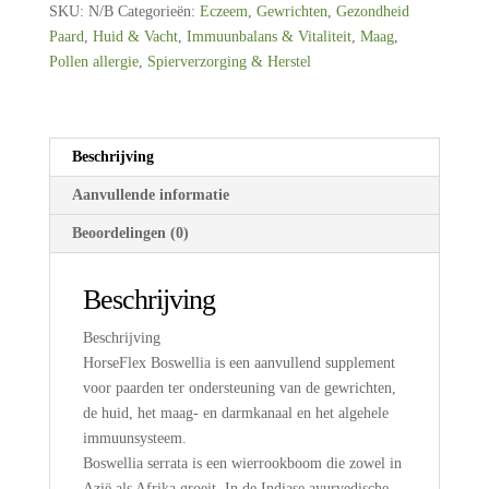
Gram
SKU:
N/B
Categorieën:
Eczeem
,
Gewrichten
,
Gezondheid
aantal
Paard
,
Huid & Vacht
,
Immuunbalans & Vitaliteit
,
Maag
,
Pollen allergie
,
Spierverzorging & Herstel
Beschrijving
Aanvullende informatie
Beoordelingen (0)
Beschrijving
Beschrijving
HorseFlex Boswellia is een aanvullend supplement
voor paarden ter ondersteuning van de gewrichten,
de huid, het maag- en darmkanaal en het algehele
immuunsysteem.
Boswellia serrata is een wierrookboom die zowel in
Azië als Afrika groeit. In de Indiase ayurvedische