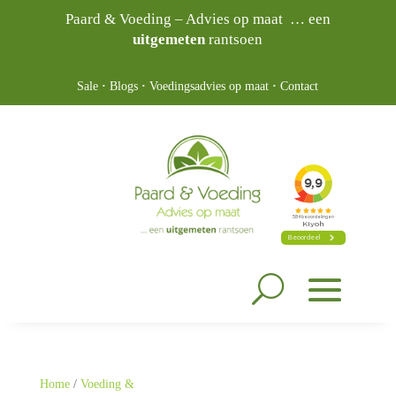
Paard & Voeding – Advies op maat … een
uitgemeten
rantsoen
Sale
·
Blogs
·
Voedingsadvies op maat
·
Contact
Home
/
Voeding &