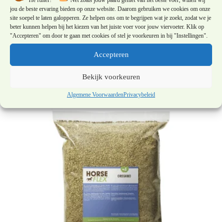
jou de beste ervaring bieden op onze website. Daarom gebruiken we cookies om onze
Vitalbix NutriMash proefverpakking
site soepel te laten galopperen. Ze helpen ons om te begrijpen wat je zoekt, zodat we je
beter kunnen helpen bij het kiezen van het juiste voer voor jouw viervoeter. Klik op
€
1,95
"Accepteren" om door te gaan met cookies of stel je voorkeuren in bij "Instellingen".
Accepteren
Let op: dit product is in nabestelling en wordt later
geleverd.
Bekijk voorkeuren
Algemene Voorwaarden
Privacybeleid