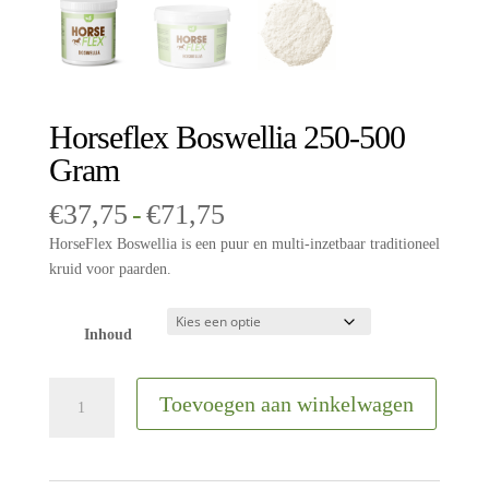
Horseflex Boswellia 250-500
Gram
Prijsklasse:
€
37,75
-
€
71,75
€37,75
HorseFlex Boswellia is een puur en multi-inzetbaar traditioneel
tot
kruid voor paarden.
€71,75
Inhoud
Horseflex
Toevoegen aan winkelwagen
Boswellia
250-
500