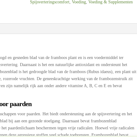
Spijsverteringscomfort
,
Voeding
,
Voeding & Supplementen
gram
aantal
gd en gesneden blad van de framboos plant en is een voedermiddel ter
vertering. Daarnaast is het een natuurlijke antioxidant en ondersteunt het
ambozenblad is het gedroogde blad van de framboos (Rubus idaeus), een plant uit
e, rozerode vruchten. De geneeskrachtige werking van de frambozenstruik zit
eren zijn namelijk rijk aan onder andere vitamine A, B, C en E en bevat
oor paarden
schappen voor paarden. Het biedt ondersteuning aan de spijsvertering en het
blad bij aan een gezonde stoelgang. Daarnaast bevat frambozenblad
ie het paardenlichaam beschermen tegen vrije radicalen. Hoewel vrije radicalen
unnen deze agressieve stoffen veel schade toebrengen. Frambozenblad bevat