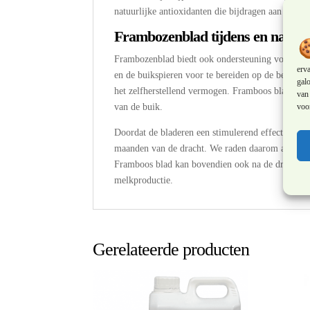
natuurlijke antioxidanten die bijdragen aan de be
Frambozenblad tijdens en na de 
Frambozenblad biedt ook ondersteuning voor drac
erv
en de buikspieren voor te bereiden op de bevallin
galo
het zelfherstellend vermogen. Framboos blad stimu
van 
voor
van de buik.
Doordat de bladeren een stimulerend effect hebben 
maanden van de dracht. We raden daarom aan drac
Framboos blad kan bovendien ook na de dracht g
melkproductie.
Gerelateerde producten