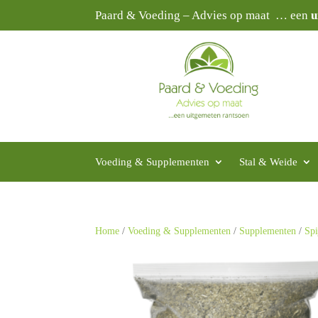
Paard & Voeding – Advies op maat … een
u
Voeding & Supplementen
Stal & Weide
Home
/
Voeding & Supplementen
/
Supplementen
/
Spi