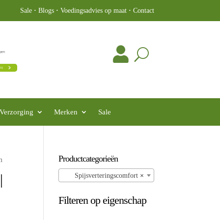
Sale
·
Blogs
·
Voedingsadvies op maat
·
Contact
Verzorging
Merken
Sale
Productcategorieën
m
|
Spijsverteringscomfort
×
Filteren op eigenschap