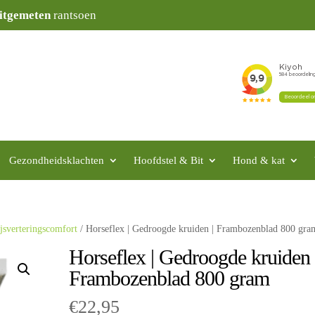
itgemeten
rantsoen
Gezondheidsklachten
Hoofdstel & Bit
Hond & kat
jsverteringscomfort
/ Horseflex | Gedroogde kruiden | Frambozenblad 800 gra
Horseflex | Gedroogde kruiden 
Frambozenblad 800 gram
€
22,95