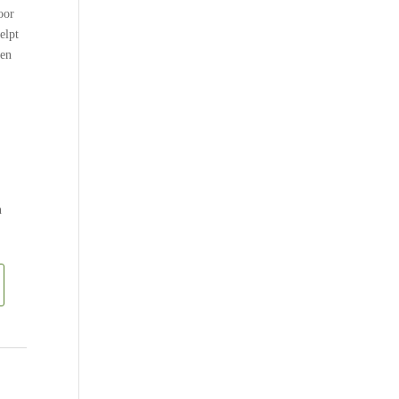
oor
elpt
den
n