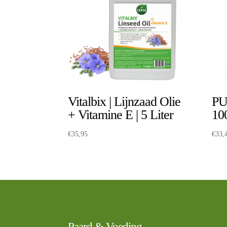
Vitalbix | Lijnzaad Olie
PU
+ Vitamine E | 5 Liter
10
€
35,95
€
33,
Paard & Voeding