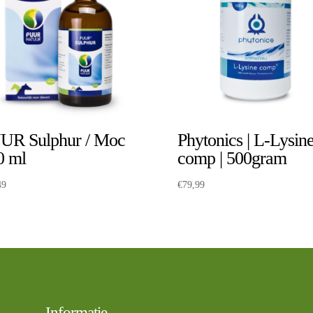
UR Sulphur / Moc
Phytonics | L-Lysin
0 ml
comp | 500gram
49
€
79,99
Informatie