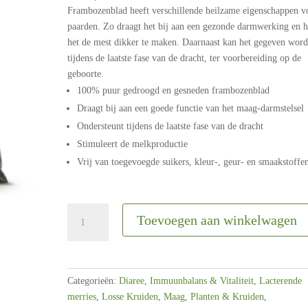
Frambozenblad heeft verschillende heilzame eigenschappen v
paarden. Zo draagt het bij aan een gezonde darmwerking en h
het de mest dikker te maken. Daarnaast kan het gegeven wor
tijdens de laatste fase van de dracht, ter voorbereiding op de
geboorte.
100% puur gedroogd en gesneden frambozenblad
Draagt bij aan een goede functie van het maag-darmstelsel
Ondersteunt tijdens de laatste fase van de dracht
Stimuleert de melkproductie
Vrij van toegevoegde suikers, kleur-, geur- en smaakstoffe
Horseflex
Toevoegen aan winkelwagen
|
Gedroogde
kruiden
|
Categorieën:
Diaree
,
Immuunbalans & Vitaliteit
,
Lacterende
Frambozenblad
merries
,
Losse Kruiden
,
Maag
,
Planten & Kruiden
,
800