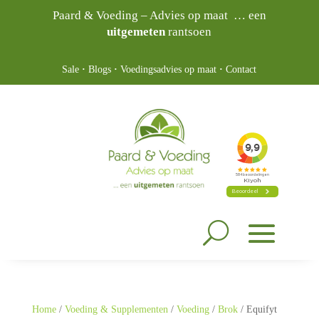
Paard & Voeding – Advies op maat … een
uitgemeten
rantsoen
Sale
·
Blogs
·
Voedingsadvies op maat
·
Contact
Home
/
Voeding & Supplementen
/
Voeding
/
Brok
/ Equifyt