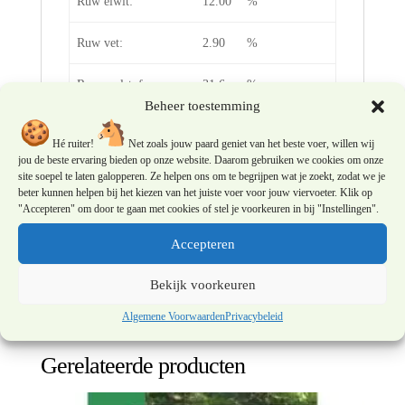
Ruw eiwit:
12.00
%
Ruw vet:
2.90
%
Ruwe celstof:
31.6
%
Beheer toestemming
Ruwe as:
7.8
%
Hé ruiter!
Net zoals jouw paard geniet van het beste voer, willen wij
jou de beste ervaring bieden op onze website. Daarom gebruiken we cookies om onze
Zetmeel:
2.8
%
site soepel te laten galopperen. Ze helpen ons om te begrijpen wat je zoekt, zodat we je
beter kunnen helpen bij het kiezen van het juiste voer voor jouw viervoeter. Klik op
Suikers:
8.3
%
"Accepteren" om door te gaan met cookies of stel je voorkeuren in bij "Instellingen".
Accepteren
De geanalyseerde waarden zijn gemiddelde waarden
op jaarbasis.
Bekijk voorkeuren
Algemene Voorwaarden
Privacybeleid
Gerelateerde producten