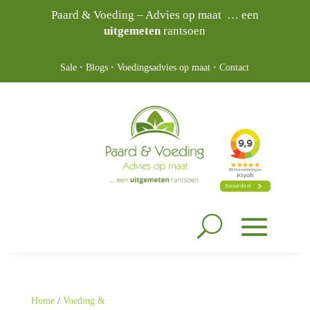
Paard & Voeding – Advies op maat … een
uitgemeten
rantsoen
Sale
·
Blogs
·
Voedingsadvies op maat
·
Contact
Home
/
Voeding &