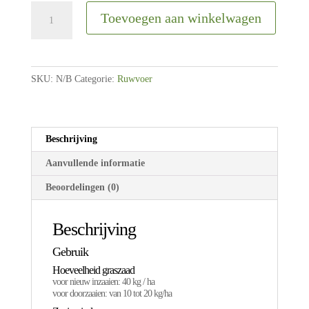
Agrobs
Toevoegen aan winkelwagen
zaaigoed
|
Pferdeweide
sensitiv
SKU:
N/B
Categorie:
Ruwvoer
|
3kg-
10kg
aantal
Beschrijving
Aanvullende informatie
Beoordelingen (0)
Beschrijving
Gebruik
Hoeveelheid graszaad
voor nieuw inzaaien: 40 kg / ha
voor doorzaaien: van 10 tot 20 kg/ha