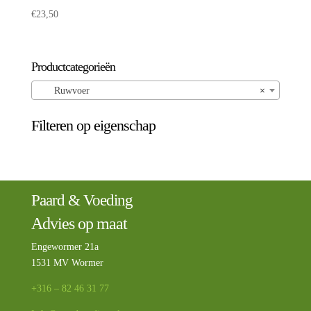
€
23,50
Productcategorieën
Ruwvoer
×
Filteren op eigenschap
Paard & Voeding
Advies op maat
Engewormer 21a
1531 MV Wormer
+316 – 82 46 31 77