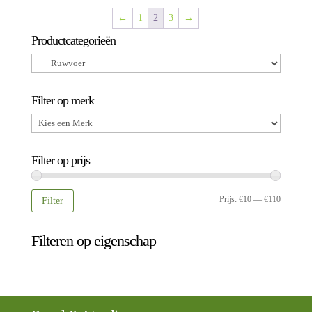
←
1
2
3
→
Productcategorieën
Filter op merk
Filter op prijs
Min.
Max.
Prijs:
€10
—
€110
Filter
prijs
prijs
Filteren op eigenschap