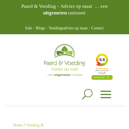
Paard & Voeding – Advies op maat … een
uitgemeten
rantsoen
Sale
·
Blogs
·
Voedingsadvies op maat
·
Contact
Home
/
Voeding &