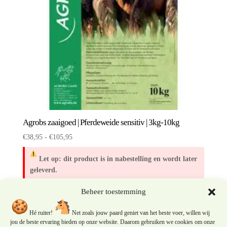
Agrobs zaaigoed | Pferdeweide sensitiv | 3kg-10kg
Prijsklasse:
€
38,95
-
€
105,95
€38,95
Let op: dit product is in nabestelling en wordt later
tot
geleverd.
€105,95
Beheer toestemming
Hé ruiter!
Net zoals jouw paard geniet van het beste voer, willen wij
jou de beste ervaring bieden op onze website. Daarom gebruiken we cookies om onze