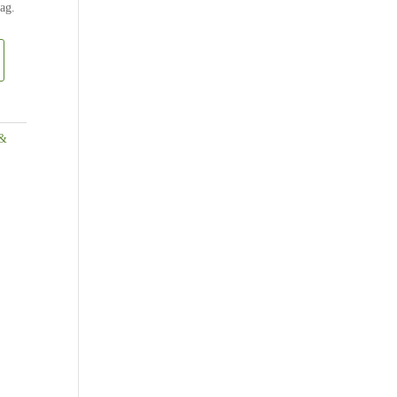
ag.
 &