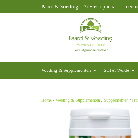
Paard & Voeding – Advies op maat … een
u
Voeding & Supplementen
Stal & Weide
Home
/
Voeding & Supplementen
/
Supplementen
/
Hu