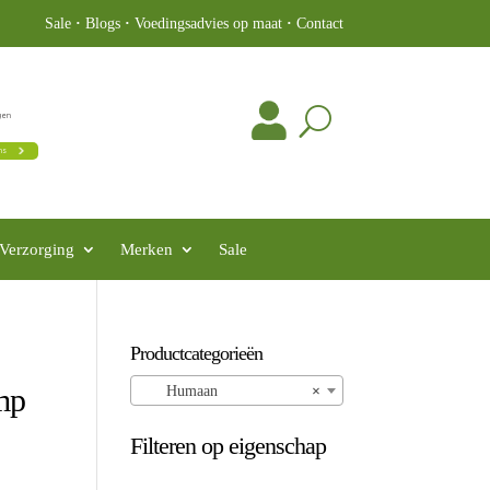
Sale
·
Blogs
·
Voedingsadvies op maat
·
Contact
Verzorging
Merken
Sale
Productcategorieën
mp
Humaan
×
Filteren op eigenschap