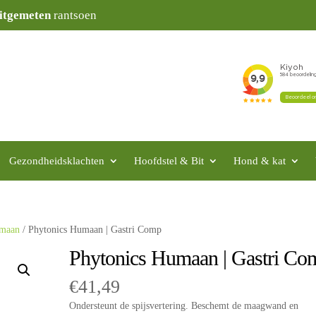
itgemeten
rantsoen
Gezondheidsklachten
Hoofdstel & Bit
Hond & kat
maan
/ Phytonics Humaan | Gastri Comp
Phytonics Humaan | Gastri Co
€
41,49
Ondersteunt de spijsvertering. Beschemt de maagwand en