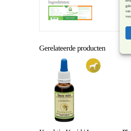
erv
Ingrediënten:
galo
van 
voor
Gerelateerde producten