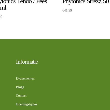
ytonics Tendo / Pees
Phytonics Strezz 50
 ml
€
41,99
50
Informatie
Evenementen
Blogs
Contact
Openingstijden