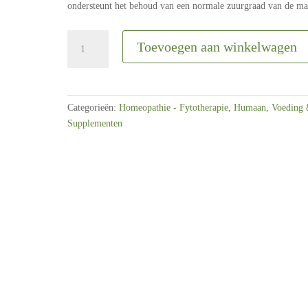
ondersteunt het behoud van een normale zuurgraad van de ma
Phytonics
Toevoegen aan winkelwagen
Humaan
|
Gastri
Comp
Categorieën:
Homeopathie - Fytotherapie
,
Humaan
,
Voeding
aantal
Supplementen