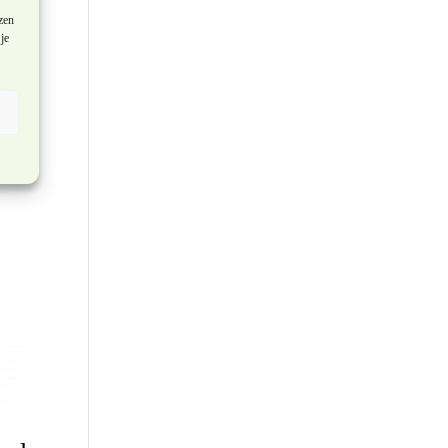
zen
je