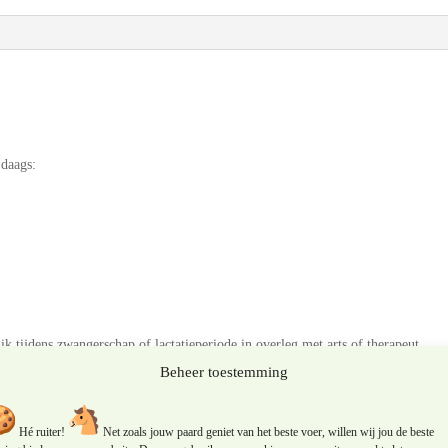
 daags:
ik tijdens zwangerschap of lactatieperiode in overleg met arts of therapeut.
Beheer toestemming
og en op kamertemperatuur. Buiten bereik van kinderen houden.
een gevarieerde voeding.
Hé ruiter!
Net zoals jouw paard geniet van het beste voer, willen wij jou de beste