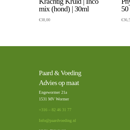
Krachtig Kruid | Inco
Ph
mix (hond) | 30ml
50
€
38,00
€
36,
Paard & Voeding
Advies op maat
Engewormer 21a
1531 MV Wormer
+316 – 82 46 31 77
Info@paardvoeding.nl