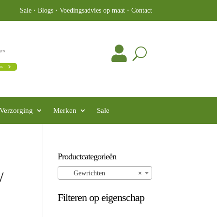
Sale
·
Blogs
·
Voedingsadvies op maat
·
Contact
Verzorging
Merken
Sale
Productcategorieën
/
Gewrichten
×
Filteren op eigenschap