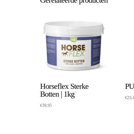
Gerelateerde producten
Horseflex Sterke
PU
Botten | 1kg
€
23,
€
39,95