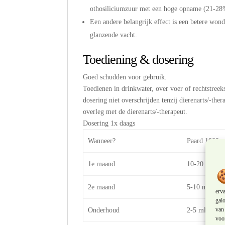
othosiliciumzuur met een hoge opname (21-28
Een andere belangrijk effect is een betere wond
glanzende vacht.
Toediening & dosering
Goed schudden voor gebruik.
Toedienen in drinkwater, over voer of rechtstree
dosering niet overschrijden tenzij dierenarts/-ther
overleg met de dierenarts/-therapeut.
Dosering 1x daags
Wanneer?
Paard 1000 
1e maand
10-20 ml
2e maand
5-10 ml
erv
galo
van 
Onderhoud
2-5 ml
voor