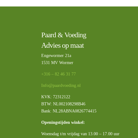
Paard & Voeding
Advies op maat
Engewormer 21a
1531 MV Wormer
+316 – 82 46 31 77
Info@paardvoeding.nl
KVK: 72312122
BTW:
NL002108298B46
Bank: NL28ABNA0826774415
Openingstijden winkel:
Woensdag t/m vrijdag van 13.00 – 17.00 uur