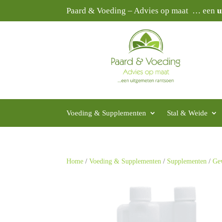
Paard & Voeding – Advies op maat … een
u
Voeding & Supplementen
Stal & Weide
Home
/
Voeding & Supplementen
/
Supplementen
/
Ge