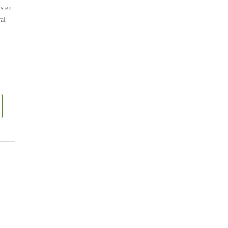
s en
al