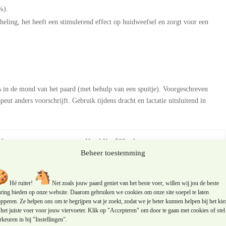
%).
heling, het heeft een stimulerend effect op huidweefsel en zorgt voor een
ks in de mond van het paard (met behulp van een spuitje). Voorgeschreven
apeut anders voorschrijft. Gebruik tijdens dracht en lactatie uitsluitend in
ml
Hond Kat 500 ml
Beheer toestemming
5-10 ml
Hé ruiter!
Net zoals jouw paard geniet van het beste voer, willen wij jou de beste
2-5 ml
aring bieden op onze website. Daarom gebruiken we cookies om onze site soepel te laten
pperen. Ze helpen ons om te begrijpen wat je zoekt, zodat we je beter kunnen helpen bij het kie
het juiste voer voor jouw viervoeter. Klik op "Accepteren" om door te gaan met cookies of stel 
1-3 ml
keuren in bij "Instellingen".