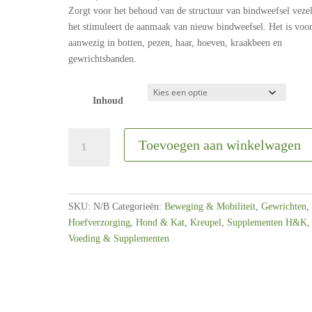
€22,99
Zorgt voor het behoud van de structuur van bindweefsel vezel
tot
het stimuleert de aanmaak van nieuw bindweefsel. Het is voor
€42,99
aanwezig in botten, pezen, haar, hoeven, kraakbeen en
gewrichtsbanden.
Inhoud
PUUR
Toevoegen aan winkelwagen
Silicium
|
Paard
/
SKU:
N/B
Categorieën:
Beweging & Mobiliteit
,
Gewrichten
,
Hond
Hoefverzorging
,
Hond & Kat
,
Kreupel
,
Supplementen H&K
,
/
Voeding & Supplementen
Kat
|
500ml-
1liter
aantal