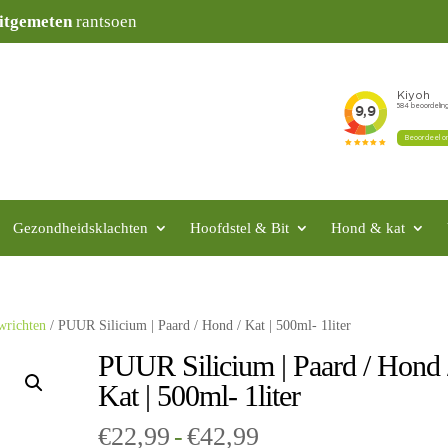
itgemeten
rantsoen
Gezondheidsklachten
Hoofdstel & Bit
Hond & kat
wrichten
/ PUUR Silicium | Paard / Hond / Kat | 500ml- 1liter
PUUR Silicium | Paard / Hond 
Kat | 500ml- 1liter
Prijsklasse:
€
22,99
-
€
42,99