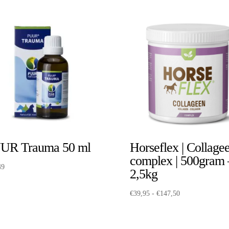
UR Trauma 50 ml
Horseflex | Collage
complex | 500gram 
49
2,5kg
Prijsklasse:
€
39,95
-
€
147,50
€39,95
tot
€147,50