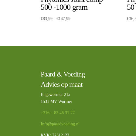
500 -1000 gram
50
Prijsklasse:
€
83,99
-
€
147,99
€
36,
€83,99
tot
€147,99
Paard & Voeding
Advies op maat
Engewormer 21a
1531 MV Wormer
+316 – 82 46 31 77
Info@paardvoeding.nl
KVK: 72312122