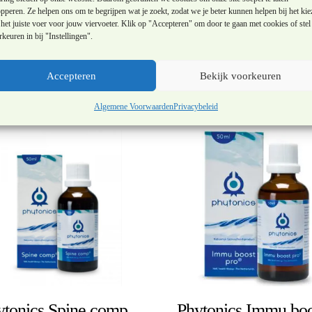
delen, dan 1 x daags de hele dosering geven. Let op! De verpakking na gebruik
pperen. Ze helpen ons om te begrijpen wat je zoekt, zodat we je beter kunnen helpen bij het kie
product door vocht wat gaan klonteren. Dit heeft geen gevolgen voor de
het juiste voer voor jouw viervoeter. Klik op "Accepteren" om door te gaan met cookies of stel 
keuren in bij "Instellingen".
Accepteren
Bekijk voorkeuren
Algemene Voorwaarden
Privacybeleid
ytonics Spine comp
Phytonics Immu boo