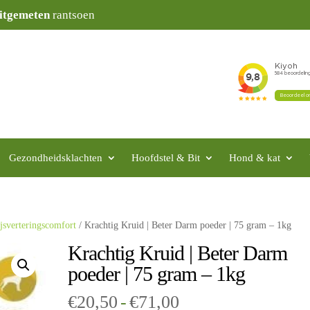
itgemeten
rantsoen
Gezondheidsklachten
Hoofdstel & Bit
Hond & kat
jsverteringscomfort
/ Krachtig Kruid | Beter Darm poeder | 75 gram – 1kg
Krachtig Kruid | Beter Darm
poeder | 75 gram – 1kg
Prijsklasse:
€
20,50
-
€
71,00