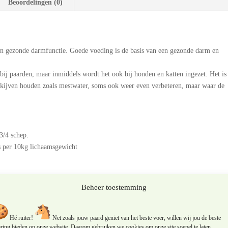
Beoordelingen (0)
1kg
aantal
en gezonde darmfunctie. Goede voeding is de basis van een gezonde darm en
 bij paarden, maar inmiddels wordt het ook bij honden en katten ingezet. Het is
kijven houden zoals mestwater, soms ook weer even verbeteren, maar waar de
3/4 schep.
ls per 10kg lichaamsgewicht
Beheer toestemming
riander, Venkel, Koriander, Biergist, Haverschil pellets
Hé ruiter!
Net zoals jouw paard geniet van het beste voer, willen wij jou de beste
t poeder wordt toegevoegd om te voorkomen dat het weggeblazen wordt. Indien
aring bieden op onze website. Daarom gebruiken we cookies om onze site soepel te laten