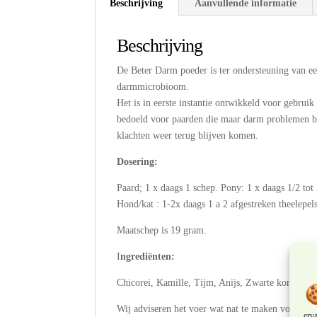
Beschrijving
Aanvullende informatie
Beschrijving
De Beter Darm poeder is ter ondersteuning van e
darmmicrobioom.
Het is in eerste instantie ontwikkeld voor gebruik
bedoeld voor paarden die maar darm problemen b
klachten weer terug blijven komen.
Dosering:
Paard; 1 x daags 1 schep. Pony: 1 x daags 1/2 tot 
Hond/kat : 1-2x daags 1 a 2 afgestreken theelepe
Maatschep is 19 gram.
I
ngrediënten:
Chicorei, Kamille, Tijm, Anijs, Zwarte komijn, Ko
Wij adviseren het voer wat nat te maken voor he
erv