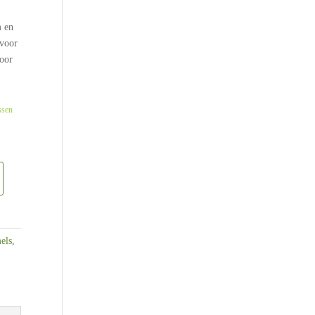
m en
rvoor
door
ssen
els
,