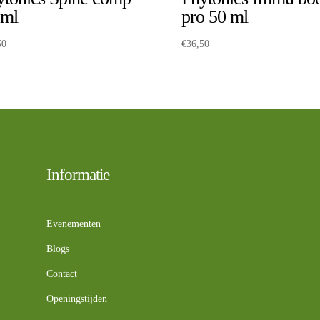
 ml
pro 50 ml
50
€
36,50
Informatie
Evenementen
Blogs
Contact
Openingstijden