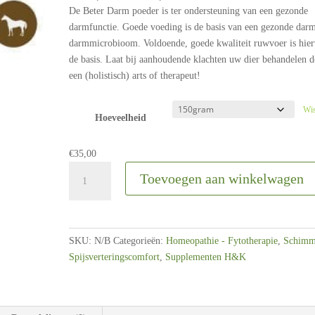
€20,50
De Beter Darm poeder is ter ondersteuning van een gezonde
tot
darmfunctie. Goede voeding is de basis van een gezonde dar
€71,00
darmmicrobioom. Voldoende, goede kwaliteit ruwvoer is hie
de basis. Laat bij aanhoudende klachten uw dier behandelen 
een (holistisch) arts of therapeut!
Wi
Hoeveelheid
€
35,00
Krachtig
Toevoegen aan winkelwagen
Kruid
|
Beter
Darm
SKU:
N/B
Categorieën:
Homeopathie - Fytotherapie
,
Schimm
poeder
Spijsverteringscomfort
,
Supplementen H&K
|
75
gram
-