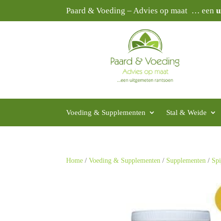
Paard & Voeding – Advies op maat … een
u
Voeding & Supplementen
Stal & Weide
Home
/
Voeding & Supplementen
/
Supplementen
/
Spi