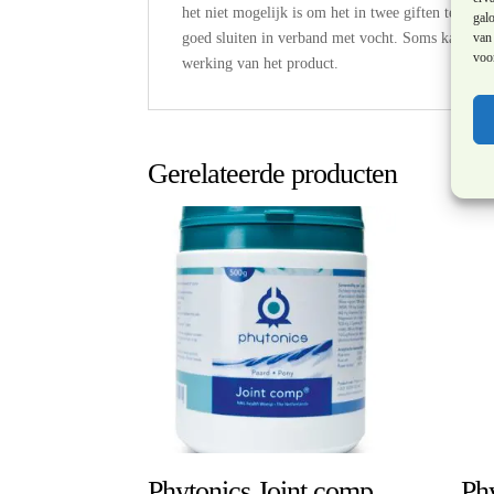
het niet mogelijk is om het in twee giften te ver
galo
goed sluiten in verband met vocht. Soms kan het 
van 
voor
werking van het product.
Gerelateerde producten
Phytonics Joint comp
Ph