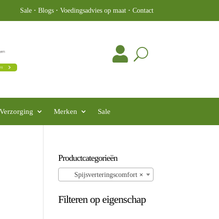
Sale
·
Blogs
·
Voedingsadvies op maat
·
Contact
Verzorging
Merken
Sale
Productcategorieën
Spijsverteringscomfort
×
Filteren op eigenschap